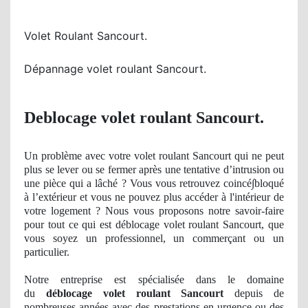
Volet Roulant Sancourt.
Dépannage volet roulant Sancourt.
Deblocage volet roulant Sancourt.
Un
problème avec votre volet roulant Sancourt qui ne peut
plus se lever
ou se
fermer
après une tentative d’
intrusion
ou
une pièce qui a lâché ? Vous vous retrouvez
coinc
é∫bloqué
à l’extérieur et vous ne pouvez plus
acc
é
der
à
l'int
érieur de
votre logement ? Nous vous proposons notre savoir-faire
pour tout ce qui est déblocage volet roulant Sancourt, que
vous soyez un professionnel, un commerçant ou un
particulier.
Notre entreprise est spécialisée dans le domaine
du
déblocage volet roulant Sancourt
depuis de
nombreuses années avec des prestations en urgence ou des