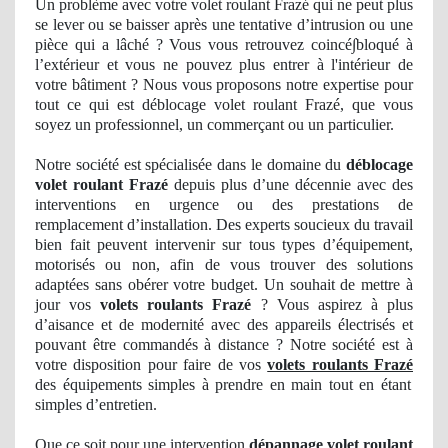
Un
problème avec votre volet roulant Frazé qui ne peut plus
se lever
ou se
baisser après une tentative d’
intrusion
ou une
pièce qui a lâché ? Vous vous retrouvez
coinc
é∫bloqué à
l’extérieur et vous ne pouvez plus entrer à
l'int
érieur de
votre bâ
timent
? Nous vous proposons notre
expertise
pour
tout ce qui est déblocage volet roulant Frazé, que vous
soyez un professionnel, un commerçant ou un particulier.
Notre société est spécialisée dans le domaine du
déblocage
volet roulant Frazé
depuis plus d’une décennie avec des
interventions en urgence ou des prestations
de
remplacement d’installation. Des experts soucieux du travail
bien fait peuvent intervenir sur tous types d’équipement,
motorisés ou non, afin de vous trouver des solutions
adaptées sans obérer votre budget. Un souhait de mettre à
jour vos
volets roulants Frazé
? Vous aspirez à plus
d’aisance et de modernité avec des appareils électrisés et
pouvant être commandés à distance ? Notre société est à
votre disposition pour faire de vos
volets roulants Frazé
des équipements simples à prendre en main tout en étant
simples d’entretien.
Que ce soit pour une intervention
dépannage volet roulant