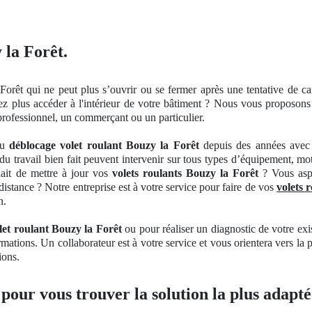
 la Forêt.
Forêt qui ne peut plus s’ouvrir
ou se
fermer
après une tentative de c
ez plus
acc
é
der
à
l'int
érieur de votre bâ
timent
? Nous vous proposons n
professionnel, un commerçant ou un particulier.
du
déblocage volet roulant Bouzy la Forêt
depuis des années avec 
u travail bien fait peuvent intervenir sur tous types d’équipement, mo
ait de mettre à jour vos
volets roulants Bouzy la Forêt
? Vous aspi
istance ? Notre entreprise est à votre service pour faire de vos
volets 
n.
et roulant Bouzy la Forêt
ou pour réaliser
un
diagnostic de votre exi
ormations
. Un
collaborateur est à votre service et vous orientera vers la 
ions.
 pour vous trouver la solution la plus adapté