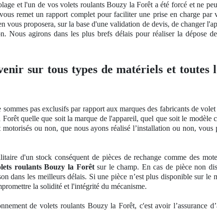
lage et l'un de vos volets roulants Bouzy la Forêt a été forcé et ne peu
t vous remet un rapport complet pour faciliter une prise en charge par
ien vous proposera, sur la base d'une validation
de devis, de
changer l'ap
on
. Nous agirons dans les plus brefs délais pour réaliser la dépose de l
venir sur tous types de matériels et toutes
 sommes pas exclusifs par rapport aux marques des fabricants de volet 
 Forêt quelle que soit la marque de l'appareil, quel que soit le modèl
nt motorisés ou non, que nous ayons réalisé l’installation ou non, vou
litaire d'un stock
cons
équent
de pi
èces de rechange comme des moteurs
lets roulants Bouzy la Forêt
sur le champ. En cas de pièce non di
son dans les meilleurs délais. Si une pièce n’est plus disponible sur le 
mpromettre
la solidit
é et l'intégrité du mécanisme.
ionnement de volets roulants Bouzy la Forêt, c'est avoir l’assurance d’