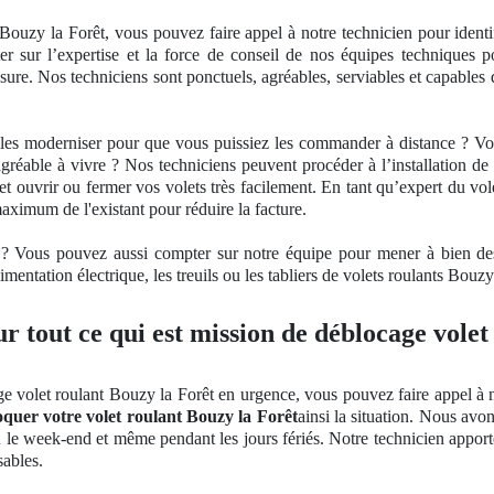
Bouzy la Forêt, vous pouvez faire appel à notre technicien pour identi
r sur l’
expertise
et la force de conseil
de nos
équipes techniques p
 l'usure. Nos techniciens sont ponctuels, agréables, serviables et capable
u les moderniser pour que vous puissiez les commander à distance ? V
gré
able
à vivre ? Nos techniciens peuvent procéder à l’installation 
e et ouvrir ou fermer vos volets très facilement. En tant qu’expert du v
maximum de l'existant pour réduire la facture.
s ? Vous pouvez aussi compter sur notre équipe pour mener à bien d
imentation électrique, les treuils ou les tabliers de volets roulants Bouzy
r tout ce qui est mission de déblocage volet
e volet roulant Bouzy la Forêt en urgence, vous pouvez faire appel à n
oquer votre volet roulant Bouzy la Forêt
ainsi la situation. Nous avo
u le week-end et même pendant les jours fériés. Notre technicien apport
sables.