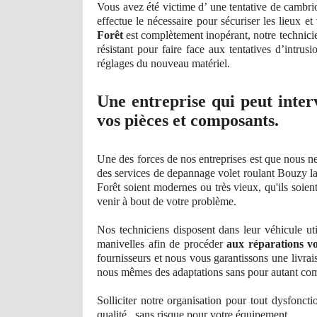
Vous avez été victime d’ une tentative de cambrio
effectue le nécessaire pour sécuriser les lieux e
Forêt
est complètement
inop
érant, notre technic
résistant pour faire face aux tentatives d’
intrusi
réglages du nouveau matériel.
Une entreprise qui peut inter
vos pièces et composants.
Une des forces de nos entreprises est que nous ne
des services de depannage volet roulant Bouzy la
Forêt soient
modernes
ou tr
ès vieux, qu'ils soie
venir à bout de votre problème.
Nos
techniciens disposent dans leur véhicule uti
manivelles afin de procéder
aux réparations vo
fournisseurs et nous vous garantissons une livrai
nous mêmes des adaptations sans pour autant co
Solliciter notre organisation pour tout dysfonct
qualité , sans risque pour votre équipement.