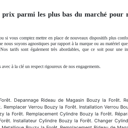
s prix parmi les plus bas du marché pour r
ou si vous comptez mettre en place de nouveaux dispositifs plus confor
que nous soyons agnostiques par rapport à
la marque ou
au matériel que
 Nos
tarifs sont également très abordables, que ce soit pour une 
és avec à
la cl
é
un respect
rigoureux
de nos
engagements.
Forêt. Depannage Rideau de Magasin Bouzy la Forêt. Re
. Remplacer Verrou Bouzy la Forêt. Installation Verrou Bo
zy la Forêt. Remplacement Cylindre Bouzy la Forêt. Répar
 Forêt. Installateur Cylindre Bouzy la Forêt. Changer Cyli
 Metallique Bouzy la Forêt. Remplacement Rideau de Mag