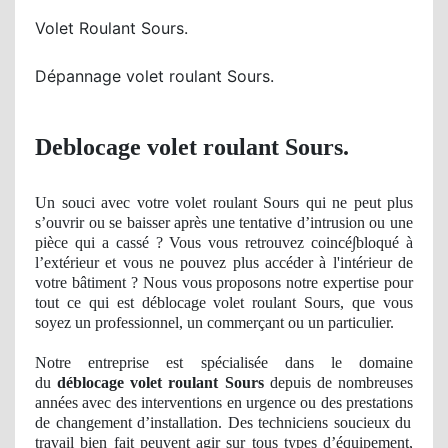
Volet Roulant Sours.
Dépannage volet roulant Sours.
Deblocage volet roulant Sours.
Un
souci avec votre volet roulant Sours qui ne peut plus
s’ouvrir
ou se
baisser après une tentative d’
intrusion
ou une
pièce qui a cassé ? Vous vous retrouvez
coinc
é∫bloqué à
l’extérieur et vous ne pouvez plus
acc
é
der
à
l'int
érieur de
votre bâ
timent
? Nous vous proposons notre
expertise
pour
tout ce qui est déblocage volet roulant Sours, que vous
soyez un professionnel, un commerçant ou un particulier.
Notre entreprise est spécialisée dans le domaine
du
déblocage volet roulant Sours
depuis de nombreuses
années avec des interventions en urgence ou des prestations
de
changement d’installation. Des techniciens soucieux du
travail bien fait peuvent agir sur tous types d’équipement,