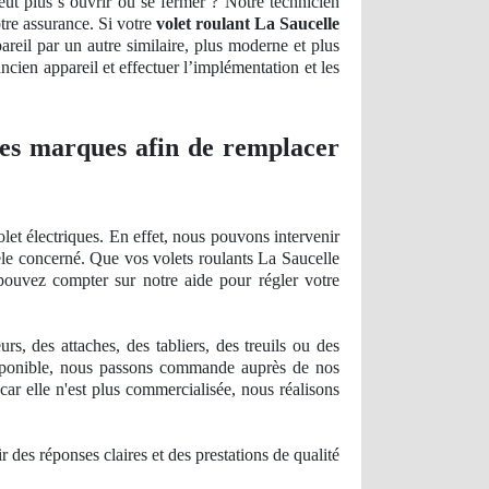
eut plus s’ouvrir ou se fermer ? Notre technicien
otre assurance. Si votre
volet roulant La Saucelle
areil par un autre similaire, plus moderne et plus
ncien appareil et effectuer l’
impl
émentation et les
 les marques afin de remplacer
et électriques. En effet, nous pouvons intervenir
dèle concerné. Que vos volets roulants La Saucelle
 pouvez compter sur notre aide pour ré
gler
votre
, des attaches, des tabliers, des treuils ou des
ponible, nous passons commande auprès de nos
car elle n'est plus
commercialis
ée, nous réalisons
r des ré
ponses
claires et des prestations de qualité