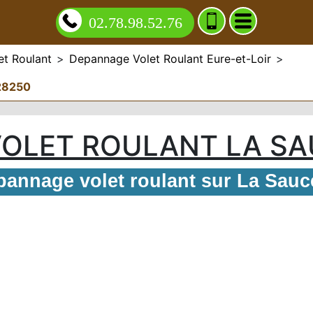
02.78.98.52.76
t Roulant
>
Depannage Volet Roulant Eure-et-Loir
>
 28250
OLET ROULANT LA SA
annage volet roulant sur La Sauc