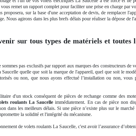
olage et l'un de vos volets électriques La Saucelle a été forcé et ne p
et vous remet un rapport complet pour faciliter une prise en charge par v
us proposera, sur la base d'une acceptation
de devis, de
remplacer l'app
e. Nous agirons dans les plus brefs délais pour réaliser la dépose de l'a
venir sur tous types de matériels et toutes
e sommes pas exclusifs par rapport aux marques des constructeurs de vol
 Saucelle quelle que soit la marque de l'appareil, quel que soit le mo
otorisés ou non, que nous ayons effectué l’installation ou non, vous
litaire d'un stock
cons
équent
de pi
èces de rechange comme des moteurs
olets roulants La Saucelle
immédiatement. En cas de pièce non dis
son dans les meilleurs délais. Si une pièce n’existe plus sur le marché 
mpromettre
la solidit
é et l'intégrité du mécanisme.
onnement de volets roulants La Saucelle, c'est avoir l’assurance d’obteni