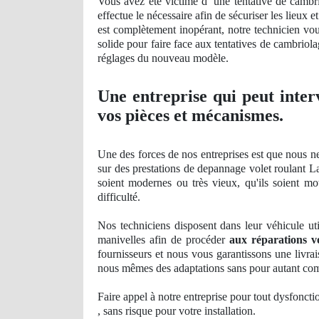
Vous avez été victime d’ une tentative de cambri
effectue le nécessaire afin de sécuriser les lieux 
est complètement
inop
érant, notre technicien vo
solide pour faire face aux tentatives de cambriolag
réglages du nouveau modèle.
Une entreprise qui peut inter
vos pièces et mécanismes.
Une des forces de nos entreprises est que nous n
sur des prestations de depannage volet roulant La
soient
modernes
ou tr
ès vieux, qu'ils soient m
difficulté.
Nos
techniciens disposent dans leur véhicule uti
manivelles afin de procéder
aux réparations v
fournisseurs et nous vous garantissons une livrai
nous mêmes des adaptations sans pour autant co
Faire appel à notre entreprise pour tout dysfoncti
, sans risque pour votre installation.