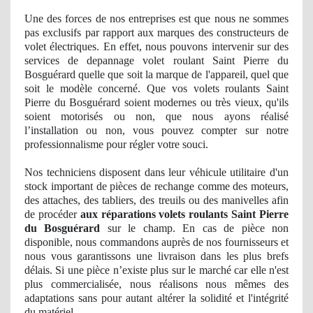
Une des forces de nos entreprises est que nous ne sommes
pas exclusifs par rapport aux marques des constructeurs de
volet électriques. En effet, nous pouvons intervenir sur des
services de depannage volet roulant Saint Pierre du
Bosguérard quelle que soit la marque de l'appareil, quel que
soit le modèle concerné. Que vos volets roulants Saint
Pierre du Bosguérard soient
modernes
ou tr
ès vieux, qu'ils
soient motorisés ou non, que nous ayons réalisé
l’installation ou non, vous pouvez compter sur notre
professionnalisme pour ré
gler
votre souci.
Nos
techniciens disposent dans leur véhicule utilitaire d'un
stock important
de pi
èces de rechange comme des moteurs,
des attaches, des tabliers, des treuils ou des manivelles afin
de procéder
aux réparations volets roulants Saint Pierre
du Bosguérard
sur le champ. En cas de pièce non
disponible, nous commandons auprès de nos fournisseurs et
nous vous garantissons une livraison dans les plus brefs
délais. Si une pièce n’existe plus sur le marché car elle n'est
plus
commercialis
ée, nous réalisons nous mêmes des
adaptations sans pour autant altérer
la solidit
é et l'intégrité
du matériel.