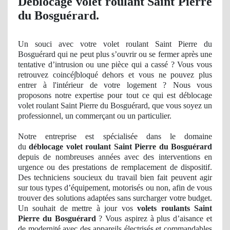
Deblocage volet roulant Saint Pierre
du Bosguérard.
Un
souci avec votre volet roulant Saint Pierre du
Bosguérard qui ne peut plus s’ouvrir
ou se
fermer
après une
tentative d’
intrusion
ou une pièce qui a cassé ? Vous vous
retrouvez
coinc
é∫bloqué
dehors
et vous ne pouvez plus
entrer à
l'int
érieur de votre logement ? Nous vous
proposons notre
expertise
pour tout ce qui est déblocage
volet roulant Saint Pierre du Bosguérard, que vous soyez un
professionnel, un commerçant ou un particulier.
Notre entreprise est spécialisée dans le domaine
du
déblocage volet roulant Saint Pierre du Bosguérard
depuis de nombreuses années avec des interventions en
urgence ou des prestations
de
remplacement de dispositif.
Des techniciens soucieux du travail bien fait peuvent agir
sur tous types d’équipement, motorisés ou non, afin de vous
trouver des solutions adaptées sans surcharger votre budget.
Un souhait de mettre à jour vos
volets roulants Saint
Pierre du Bosguérard
? Vous aspirez à plus d’aisance et
de modernité avec des appareils électrisés et commandables