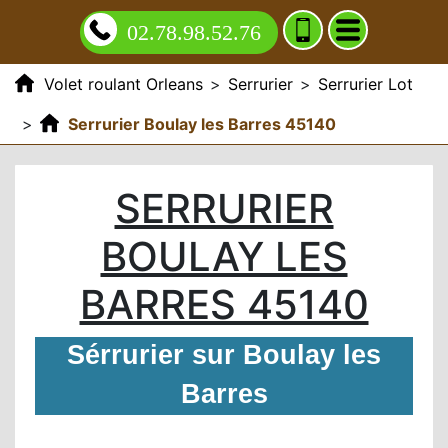
02.78.98.52.76
Volet roulant Orleans
>
Serrurier
>
Serrurier Lot
>
Serrurier Boulay les Barres 45140
SERRURIER
BOULAY LES
BARRES 45140
Sérrurier sur Boulay les
Barres