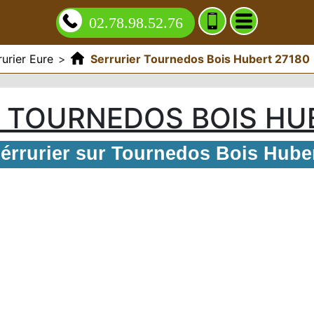
02.78.98.52.76
rurier Eure
>
Serrurier Tournedos Bois Hubert 27180
 TOURNEDOS BOIS HU
érrurier sur Tournedos Bois Hube