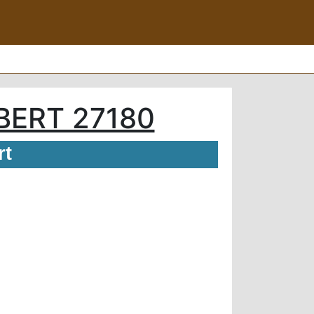
BERT 27180
rt