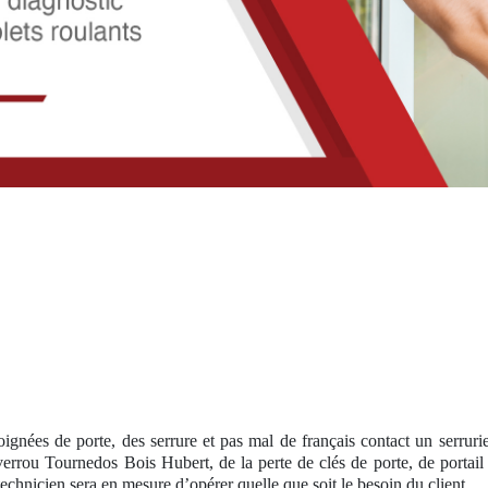
oignées de porte, des serrure et pas mal de français contact un serrur
verrou Tournedos Bois Hubert, de la perte de clés de porte, de portai
technicien sera en mesure d’opérer quelle que soit le besoin du client.