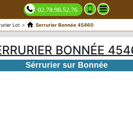
02.78.98.52.76
rurier Lot
>
Serrurier Bonnée 45460
ERRURIER BONNÉE 454
Sérrurier sur Bonnée