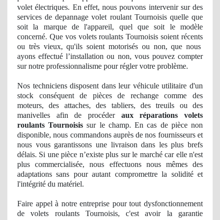
volet électriques. En effet, nous pouvons intervenir sur des
services de depannage volet roulant Tournoisis quelle que
soit la marque de l'appareil, quel que soit le modèle
concerné. Que vos volets roulants Tournoisis soient récents
ou tr
ès vieux, qu'ils soient motorisés ou non, que nous
ayons effectué l’installation ou non, vous pouvez compter
sur notre professionnalisme pour ré
gler
votre problème.
Nos
techniciens disposent dans leur véhicule utilitaire d'un
stock
cons
équent
de pi
èces de rechange comme des
moteurs, des attaches, des tabliers, des treuils ou des
manivelles afin de procéder
aux réparations volets
roulants Tournoisis
sur le champ. En cas de pièce non
disponible, nous commandons auprès de nos fournisseurs et
nous vous garantissons une livraison dans les plus brefs
délais. Si une pièce n’existe plus sur le marché car elle n'est
plus
commercialis
ée, nous effectuons nous mêmes des
adaptations sans pour autant compromettre
la solidit
é et
l'intégrité du matériel.
Faire appel à notre entreprise pour tout dysfonctionnement
de volets roulants Tournoisis, c'est avoir
la garantie