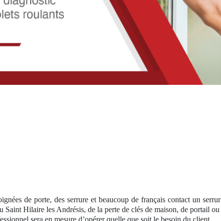
ignées de porte, des serrure et beaucoup de français contact un serrur
 Saint Hilaire les Andrésis, de la perte de clés de maison, de portail ou
fessionnel sera en mesure d’opérer quelle que soit le besoin du client.