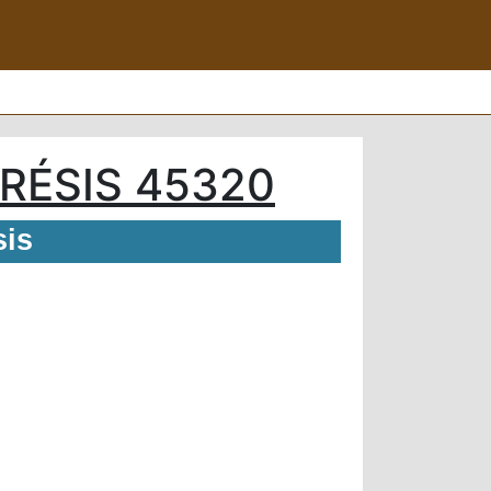
DRÉSIS 45320
sis