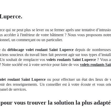
 Luperce.
ce qui ne peut plus se lever
ou se
fermer
après une tentative d’
intrusi
lus
acc
é
der
à
l'int
érieur de votre bâ
timent
? Nous vous proposons notre s
ionnel, un commerçant ou un particulier.
ne du
déblocage volet roulant Saint Luperce
depuis de nombreuses 
ciens soucieux du travail bien fait peuvent agir sur tous types d’instal
. Un souhait de remplacer vos
volets roulants Saint Luperce
? Vous as
? Notre société est à votre service pour faire de vos
volets roulants Sa
let roulant Saint Luperce
ou pour effectuer
un
état des lieux de 
enir des renseignements
. Un
conseiller est à votre écoute et vous ori
 panel
de
service
s.
 pour vous trouver la solution la plus adapté