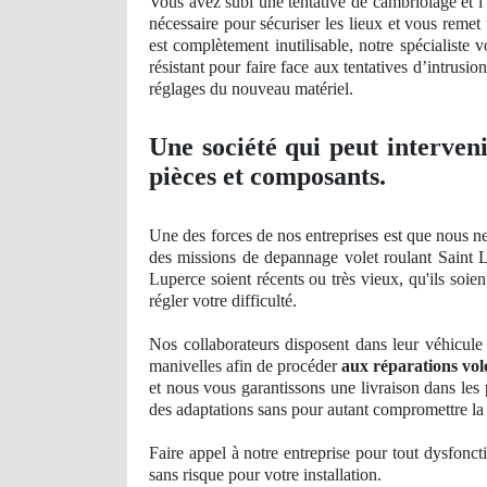
Vous avez
subi
une tentative de cambriolage et l'
nécessaire pour sécuriser les lieux et vous reme
est complètement inutilisable, notre spécialiste 
résistant pour faire face aux tentatives d’
intrusion
réglages du nouveau matériel.
Une société qui peut interven
pièces et composants.
Une des forces de nos entreprises est que nous ne
des missions de depannage volet roulant Saint L
Luperce soient récents
ou tr
ès vieux, qu'ils soi
ré
gler
votre difficulté.
Nos
collaborateurs disposent dans leur véhicule 
manivelles afin de procéder
aux réparations vol
et nous vous garantissons une livraison dans les 
des adaptations sans pour autant compromettre
la 
Faire appel à notre entreprise pour tout dysfonct
sans risque pour votre installation.