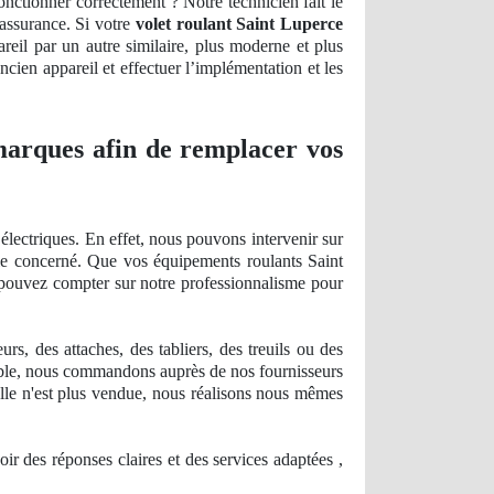
onctionner correctement ? Notre technicien fait le
 assurance. Si votre
volet roulant Saint Luperce
areil par un autre similaire, plus moderne et plus
ncien appareil et effectuer l’
impl
émentation et les
 marques afin de remplacer vos
électriques. En effet, nous pouvons intervenir sur
èle concerné. Que vos équipements roulants Saint
s pouvez compter sur notre professionnalisme pour
, des attaches, des tabliers, des treuils ou des
ble, nous commandons auprès de nos fournisseurs
 elle n'est plus vendue, nous réalisons nous mêmes
ir des ré
ponses
claires et des services adaptées ,