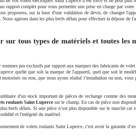
un de vos volets électriques Saint Luperce a été forcé et ne peut plus f
t un rapport complet pour vous permettre une prise en charge par votre
vous proposera, sur la base d'une validation
de devis, de
changer l'app
. Nous agirons dans les plus brefs délais pour effectuer la dépose de l'a
ir sur tous types de matériels et toutes les
 sommes pas exclusifs par rapport aux marques des fabricants de volet 
uperce quelle que soit la marque de l'appareil, quel que soit le mod
ent motorisés ou non, que nous ayons réalisé l’installation ou non, vou
utilitaire d'un stock important
de pi
èces de rechange comme des moteurs
ets roulants Saint Luperce
sur le champ. En cas de pièce non disponi
plus brefs délais. Si une pièce n’est plus disponible sur le marché car
solidit
é et l'intégrité du matériel.
ionnement de volets roulants Saint Luperce, c'est avoir
la garantie
d’avo