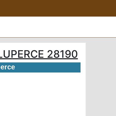
LUPERCE 28190
perce