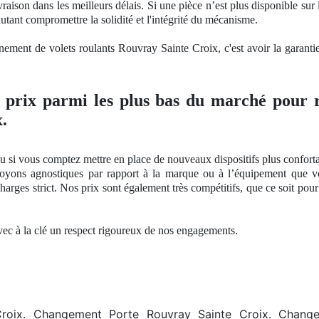
raison dans les meilleurs délais. Si une pièce n’est plus disponible sur 
autant compromettre
la solidit
é et l'intégrité du mécanisme.
nnement de volets roulants Rouvray Sainte Croix, c'est avoir
la garanti
s prix parmi les plus bas du marché pour r
.
u si vous comptez mettre en place de nouveaux dispositifs plus conforta
soyons agnostiques par rapport à
la marque ou
à l’équipement que v
harges strict
. Nos
prix sont également très compétitifs, que ce soit po
avec à
la cl
é
un respect
rigoureux
de nos
engagements.
roix. Changement Porte Rouvray Sainte Croix. Change