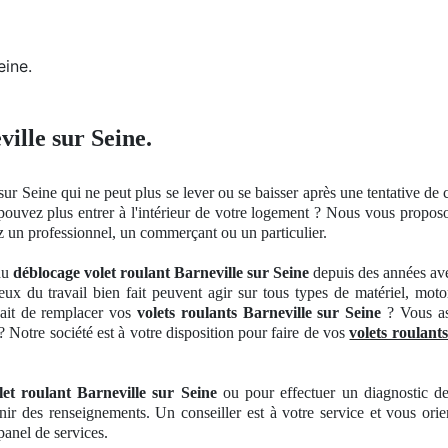
eine.
ille sur Seine.
sur Seine qui ne peut plus se lever
ou se
baisser après une tentative de
 pouvez plus entrer à
l'int
érieur de votre logement ? Nous vous propos
z un professionnel, un commerçant ou un particulier.
du
déblocage volet roulant Barneville sur Seine
depuis des années ave
eux du travail bien fait peuvent agir sur tous types de matériel, moto
hait de remplacer vos
volets roulants Barneville sur Seine
? Vous as
? Notre société est à votre disposition pour faire de vos
volets roulant
et roulant Barneville sur Seine
ou pour effectuer
un
diagnostic de
enir des renseignements
. Un
conseiller est à votre service et vous ori
 panel
de
service
s.