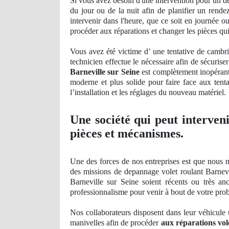
Si vous avez besoin d'une intervention pour un d
du jour ou de la nuit afin de planifier un rend
intervenir dans l'heure, que ce soit en journée 
procéder aux réparations et changer les pièces qui
Vous avez été victime d’ une tentative de cambrio
technicien effectue le nécessaire afin de sécurise
Barneville sur Seine
est complètement
inop
éran
moderne et plus solide pour faire face aux tenta
l’installation et les réglages du nouveau matériel.
Une société qui peut interven
pièces et mécanismes.
Une des forces de nos entreprises est que nous n
des missions de depannage volet roulant Barnevi
Barneville sur Seine soient récents
ou tr
ès anc
professionnalisme pour venir à bout de votre pro
Nos
collaborateurs disposent dans leur véhicule u
manivelles afin de procéder
aux réparations vol