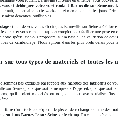
épannage volet roulant Barneville sur Seine en urgence, vous pouvez fai
ez-vous et
débloquer votre volet roulant Barneville sur Seine
ainsi 
ou de nuit, en semaine ou le week-end et même pendant les jours fériés.
 seraient devenues inutilisables.
lage et l'un de vos volets électriques Barneville sur Seine a été forc
r les lieux et vous remet un rapport complet pour faciliter une prise en
t, notre spécialiste vous proposera, sur la base d'une validation
de devis
tives de cambriolage. Nous agirons dans les plus brefs délais pour réa
ir sur tous types de matériels et toutes les
e sommes pas exclusifs par rapport aux marques des fabricants de vole
lle sur Seine quelle que soit la marque de l'appareil, quel que soit 
iens, qu'ils soient motorisés ou non, que nous ayons réalisé l’ins
blème.
tilitaire d'un stock
cons
équent
de pi
èces de rechange comme des moteur
ets roulants Barneville sur Seine
sur le champ. En cas de pièce non 