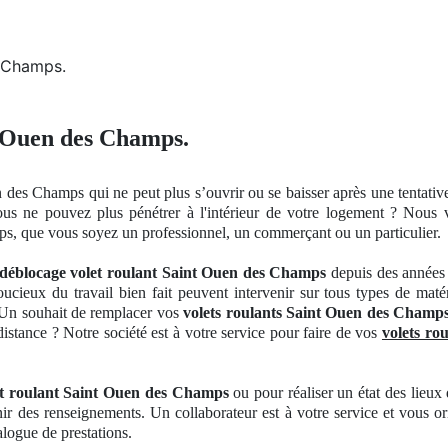
s Champs.
t Ouen des Champs.
n des Champs qui ne peut plus s’ouvrir
ou se
baisser après une tentati
vous ne pouvez plus pénétrer à
l'int
érieur de votre logement ? Nous
ps, que vous soyez un professionnel, un commerçant ou un particulier.
déblocage volet roulant Saint Ouen des Champs
depuis des années 
oucieux du travail bien fait peuvent intervenir sur tous types de maté
. Un souhait de remplacer vos
volets roulants Saint Ouen des Champ
istance ? Notre société est à votre service pour faire de vos
volets ro
t roulant Saint Ouen des Champs
ou pour réaliser
un
état des lieux
nir des renseignements
. Un
collaborateur est à votre service et vous or
talogue
de
prestations.