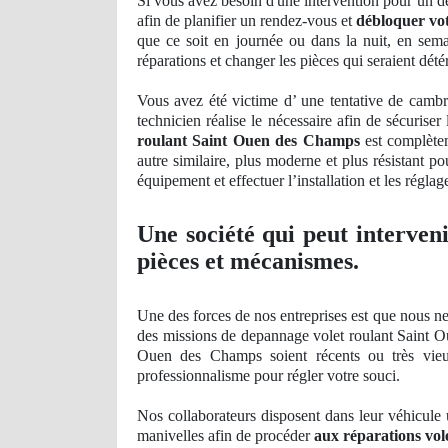
Si vous avez besoin d'une intervention pour un d
afin de planifier un rendez-vous et
débloquer vo
que ce soit en journée ou dans la nuit, en sem
réparations et changer les pièces qui seraient dété
Vous avez été victime d’ une tentative de cambr
technicien réalise le nécessaire afin de sécuris
roulant Saint Ouen des Champs
est complètem
autre similaire, plus moderne et plus résistant p
équipement et effectuer l’installation et les régla
Une société qui peut interven
pièces et mécanismes.
Une des forces de nos entreprises est que nous ne
des missions de depannage volet roulant Saint Ou
Ouen des Champs soient récents
ou tr
ès vie
professionnalisme pour ré
gler
votre souci.
Nos
collaborateurs disposent dans leur véhicule u
manivelles afin de procéder
aux réparations vo