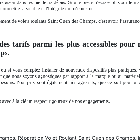
vraison dans les meilleurs délais. Si une pièce n’existe plus sur le ma
mpromettre
la solidit
é et l'intégrité du mécanisme.
nement de volets roulants Saint Ouen des Champs, c'est avoir l’assurance 
 des tarifs parmi les plus accessibles pour 
ps.
ou si vous comptez installer de nouveaux dispositifs plus pratiques,
it que nous soyons agnostiques par rapport à
la marque ou
au matérie
besoins
. Nos
prix sont également très agressifs, que ce soit pour u
és avec à
la cl
é
un respect
rigoureux
de nos
engagements.
 Champs. Réparation Volet Roulant Saint Ouen des Champs. I