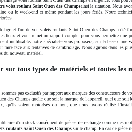
épannage volet roulant Saint Ouen des Champs en urgence, vous pouvez s
tre volet roulant Saint Ouen des Champs
ainsi la situation. Nous avo
aine ou le week-end et même pendant les jours fériés. Notre technici
riorées.
iolage et l'un de vos volets roulants Saint Ouen des Champs a été for
er les lieux et vous remet un rapport complet pour vous permettre une p
ent inutilisable, notre spécialiste vous proposera, sur la base d'une v
our faire face aux tentatives de cambriolage. Nous agirons dans les plus
ges du nouveau matériel.
ir sur tous types de matériels et toutes les
 sommes pas exclusifs par rapport aux marques des constructeurs de vol
en des Champs quelle que soit la marque de l'appareil, quel que soit 
ux, qu'ils soient motorisés ou non, que nous ayons réalisé l’inst
tilitaire d'un stock
cons
équent
de pi
èces de rechange comme des moteur
lets roulants Saint Ouen des Champs
sur le champ. En cas de pièce 