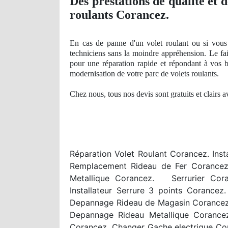
Des prestations
de qualit
é et 
roulants Corancez.
En cas de
panne
d'un volet roulant ou si vous
techniciens sans la moindre appréhension. Le fa
pour une réparation rapide et répondant à vos 
modernisation de votre parc de volets roulants.
Chez nous, tous nos devis sont gratuits et clairs 
Réparation Volet Roulant Corancez. Ins
Remplacement Rideau de Fer Corancez.
Metallique Corancez. Serrurier Cora
Installateur Serrure 3 points Coranc
Depannage Rideau de Magasin Corancez. 
Depannage Rideau Metallique Corance
Corancez. Changer Gache electrique Co