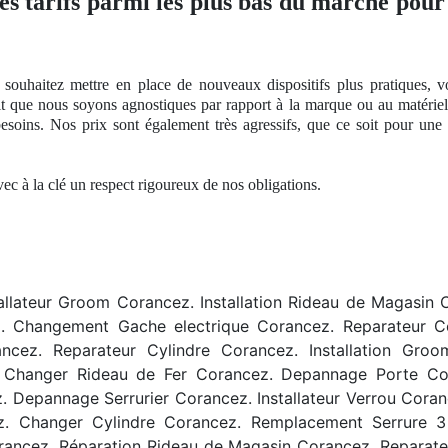
des tarifs parmi les plus bas du marché pour 
 souhaitez mettre en place de nouveaux dispositifs plus pratiques, 
it que nous soyons agnostiques par rapport à
la marque ou
au matérie
besoins
. Nos
prix sont également très agressifs, que ce soit pour un
avec à
la cl
é
un respect
rigoureux
de nos
obligations.
tallateur Groom Corancez. Installation Rideau de Magasi
 Changement Gache electrique Corancez. Reparateur Co
ncez. Reparateur Cylindre Corancez. Installation Gro
ez. Changer Rideau de Fer Corancez. Depannage Porte Co
Depannage Serrurier Corancez. Installateur Verrou Corance
z. Changer Cylindre Corancez. Remplacement Serrure 3
rancez. Réparation Rideau de Magasin Corancez. Reparate