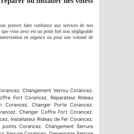
réparer ou installer des volets
vous pouvez faire confiance aux services de nos
l que vous avez est un point fort
non n
égligeable
e intervention en urgence ou pour une volonté de
n Corancez. Changement Verrou Corancez.
ffre Fort Corancez. Reparateur Rideau
om Corancez. Changer Porte Corancez.
rancez. Changer Coffre Fort Corancez.
z. Installateur Rideau de Fer Corancez.
 points Corancez. Changement Serrure
ur Serrure Corancez. Depannage Serrure