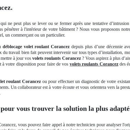
ncez.
qui ne peut plus se lever
ou se
fermer
après une tentative d’
intrusion
us pénétrer à
l'int
érieur de votre bâ
timent
? Nous vous proposons notre s
l, un commerçant ou un particulier.
du
déblocage volet roulant Corancez
depuis plus d’une décennie ave
du travail bien fait peuvent intervenir sur tous types d’installation, m
 mettre à jour vos
volets roulants Corancez
? Vous aspirez à plus d’ais
 à votre disposition pour faire de vos
volets roulants Corancez
des éq
let roulant Corancez
ou pour effectuer
un
diagnostic de votre exista
ments
. Un
collaborateur est à votre écoute et vous orientera vers la prest
.
 pour vous trouver la solution la plus adapté
Corancez, vous pouvez faire appel à notre technicien pour analyser l'or