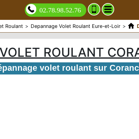
02.78.98.52.76
t Roulant
>
Depannage Volet Roulant Eure-et-Loir
>
VOLET ROULANT COR
pannage volet roulant sur Coran