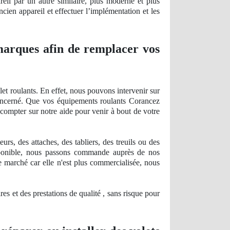
reil par un autre similaire, plus moderne et plus
cien appareil et effectuer l’
impl
émentation et les
 marques afin de remplacer vos
et roulants. En effet, nous pouvons intervenir sur
concerné. Que vos équipements roulants Corancez
 compter sur notre aide pour venir à bout de votre
s, des attaches, des tabliers, des treuils ou des
ponible, nous passons commande auprès de nos
e marché car elle n'est plus
commercialis
ée, nous
res et des prestations de qualité , sans risque pour