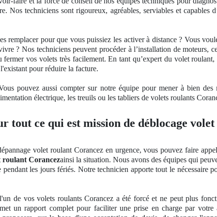
ir-faire et la force de conseil
de nos
équipes techniques pour diagnost
sure. Nos techniciens sont rigoureux, agréables, serviables et capables d
les remplacer pour que vous puissiez les activer à distance ? Vous vo
vivre ? Nos techniciens peuvent procéder à l’installation de moteurs,
ou fermer vos volets très facilement. En tant qu’expert du volet roula
existant pour réduire la facture.
? Vous pouvez aussi compter sur notre équipe pour mener à bien des
imentation électrique, les treuils ou les tabliers de volets roulants Coran
r tout ce qui est mission de déblocage vole
dépannage volet roulant Corancez en urgence, vous pouvez faire appel à
t roulant Corancez
ainsi la situation. Nous avons des équipes qui peuve
endant les jours fériés. Notre technicien apporte tout le nécessaire p
'un de vos volets roulants Corancez a été forcé et ne peut plus fonct
remet un rapport complet pour faciliter une prise en charge par votre