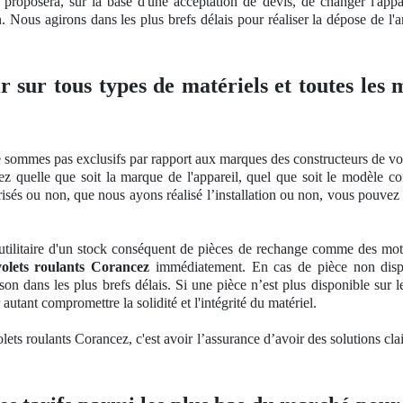
s proposera, sur la base d'une acceptation
de devis, de
changer l'appa
n
. Nous agirons dans les plus brefs délais pour réaliser la dépose de l'an
ir sur tous types de matériels et toutes les
 sommes pas exclusifs par rapport aux marques des constructeurs de vol
ez quelle que soit la marque de l'appareil, quel que soit le modèle 
orisés ou non, que nous ayons réalisé l’installation ou non, vous pouvez
tilitaire d'un stock
cons
équent
de pi
èces de rechange comme des moteur
olets roulants Corancez
immédiatement. En cas de pièce non dis
son dans les plus brefs délais. Si une pièce n’est plus disponible sur l
r autant compromettre
la solidit
é et l'intégrité du matériel.
ets roulants Corancez, c'est avoir l’assurance d’avoir des solutions clai