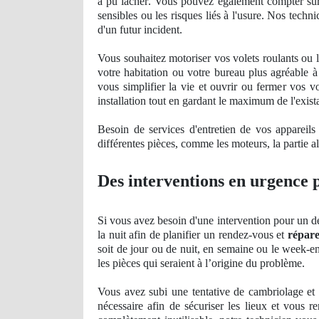
a pu lâ
cher
. Vous pouvez également compter sur
sensibles ou les risques liés à l'usure. Nos tech
d'un futur
incident
.
Vous souhaitez motoriser vos volets roulants ou 
votre habitation ou votre bureau plus agré
able
à
vous simplifier la vie et ouvrir ou fermer vos vo
installation tout en gardant le maximum de l'exist
Besoin de services d'entretien de vos appareil
différentes pièces, comme les moteurs, la partie ali
Des interventions en urgence p
Si vous avez besoin d'une intervention pour un d
la nuit afin de planifier un rendez-vous et
répare
soit de jour ou de nuit, en semaine ou le week-en
les pièces qui seraient à l’origine du problème.
Vous avez
subi
une tentative de cambriolage et l
nécessaire afin de sécuriser les lieux et vous 