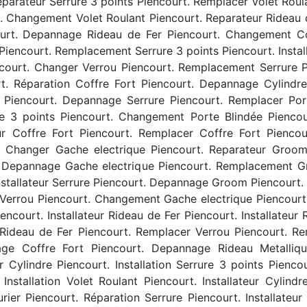
Reparateur Serrure 3 points Piencourt. Remplacer Volet Ro
rt. Changement Volet Roulant Piencourt. Reparateur Rideau
urt. Depannage Rideau de Fer Piencourt. Changement Cof
Piencourt. Remplacement Serrure 3 points Piencourt. Instal
court. Changer Verrou Piencourt. Remplacement Serrure Pie
t. Réparation Coffre Fort Piencourt. Depannage Cylindre
Piencourt. Depannage Serrure Piencourt. Remplacer Porte
rure 3 points Piencourt. Changement Porte Blindée Pienco
ur Coffre Fort Piencourt. Remplacer Coffre Fort Piencour
. Changer Gache electrique Piencourt. Reparateur Groom 
. Depannage Gache electrique Piencourt. Remplacement G
nstallateur Serrure Piencourt. Depannage Groom Piencourt. I
errou Piencourt. Changement Gache electrique Piencourt. 
court. Installateur Rideau de Fer Piencourt. Installateur 
on Rideau de Fer Piencourt. Remplacer Verrou Piencourt. R
e Coffre Fort Piencourt. Depannage Rideau Metalliqu
r Cylindre Piencourt. Installation Serrure 3 points Pienco
Installation Volet Roulant Piencourt. Installateur Cylind
er Piencourt. Réparation Serrure Piencourt. Installateur 