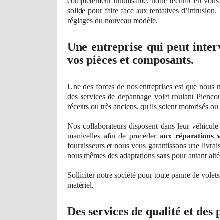
complètement inutilisable, notre technicien vous
solide pour faire face aux tentatives d’
intrusion
.
réglages du nouveau modèle.
Une entreprise qui peut inter
vos pièces et composants.
Une des forces de nos entreprises est que nous n
des services de depannage volet roulant Piencou
récents
ou tr
ès anciens, qu'ils soient motorisés o
Nos
collaborateurs disposent dans leur véhicule 
manivelles afin de procéder
aux réparations v
fournisseurs et nous vous garantissons une livrais
nous mêmes des adaptations sans pour autant alté
Solliciter notre société pour toute panne de volets
mat
ériel.
Des services
de qualit
é et des 