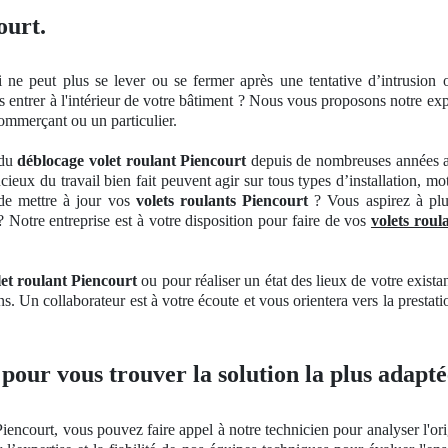
ourt.
i ne peut plus se lever
ou se
fermer
après une tentative d’
intrusion
o
s entrer à
l'int
érieur de votre bâ
timent
? Nous vous proposons notre
exp
ommerçant ou un particulier.
 du
déblocage volet roulant Piencourt
depuis de nombreuses années av
ieux du travail bien fait peuvent agir sur tous types d’installation, mo
 de mettre à jour vos
volets roulants Piencourt
? Vous aspirez à plu
 Notre entreprise est à votre disposition pour faire de vos
volets roul
et roulant Piencourt
ou pour réaliser
un
état des lieux de votre exista
ns
. Un
collaborateur est à votre écoute et vous orientera vers la prestati
 pour vous trouver la solution la plus adapté
Piencourt, vous pouvez faire appel à notre technicien pour analyser l'