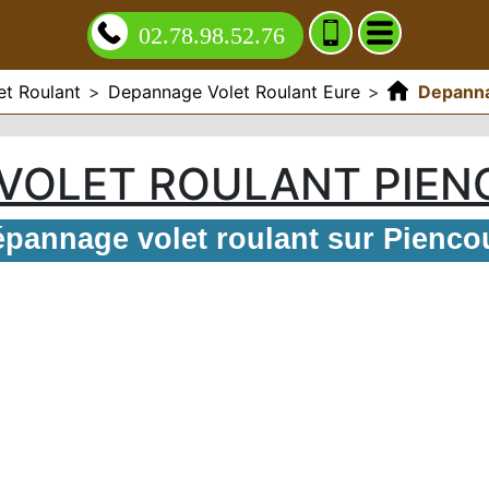
02.78.98.52.76
t Roulant
>
Depannage Volet Roulant Eure
>
Depanna
VOLET ROULANT PIEN
pannage volet roulant sur Pienco