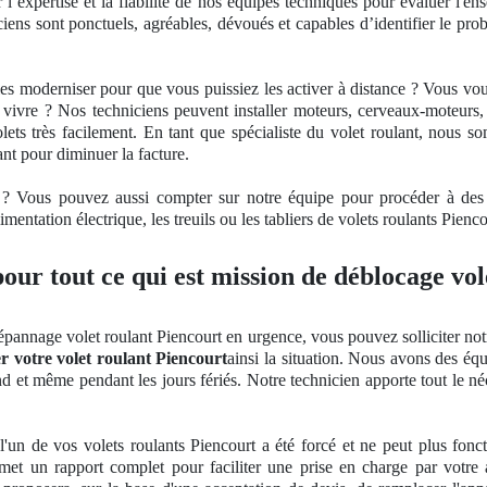
 l’
expertise
et la fiabilité
de nos
équipes techniques pour évaluer l'ens
niciens sont ponctuels, agréables, dévoués et capables d’identifier le 
les moderniser pour que vous puissiez les activer à distance ? Vous v
 vivre ? Nos techniciens peuvent installer moteurs, cerveaux-moteurs
lets très facilement. En tant
que sp
écialiste du volet roulant, nous 
ant pour diminuer la facture.
s ? Vous pouvez aussi compter sur notre équipe pour procéder à des m
mentation électrique, les treuils ou les tabliers de volets roulants Pienco
our tout ce qui est mission de déblocage vol
épannage volet roulant Piencourt en urgence, vous pouvez solliciter not
r votre volet roulant Piencourt
ainsi la situation. Nous avons des éq
d et même pendant les jours fériés. Notre technicien apporte tout le n
'un de vos volets roulants Piencourt a été forcé et ne peut plus fonct
remet un rapport complet pour faciliter une prise en charge par votre