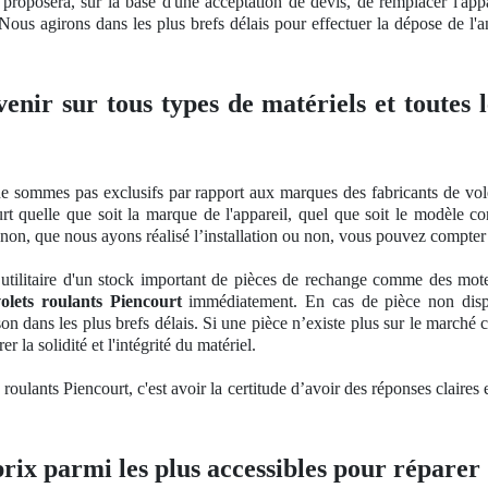
 proposera, sur la base d'une acceptation
de devis, de
remplacer l'app
 Nous agirons dans les plus brefs délais pour effectuer la dépose de l'an
venir sur tous types de matériels et toutes
e sommes pas exclusifs par rapport aux marques des fabricants de vole
rt quelle que soit la marque de l'appareil, quel que soit le modèle co
u non, que nous ayons réalisé l’installation ou non, vous pouvez compter 
utilitaire d'un stock important
de pi
èces de rechange comme des moteurs
olets roulants Piencourt
immédiatement. En cas de pièce non dis
on dans les plus brefs délais. Si une pièce n’existe plus sur le marché c
rer
la solidit
é et l'intégrité du matériel.
 roulants Piencourt, c'est avoir la certitude d’avoir des ré
ponses
claires 
prix parmi les plus accessibles pour réparer 