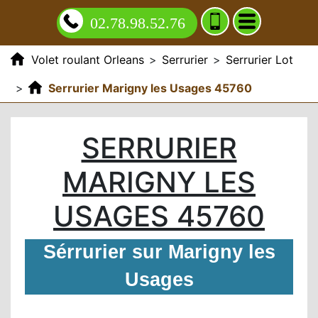
02.78.98.52.76
Volet roulant Orleans
>
Serrurier
>
Serrurier Lot
>
Serrurier Marigny les Usages 45760
SERRURIER
MARIGNY LES
USAGES 45760
Sérrurier sur Marigny les
Usages