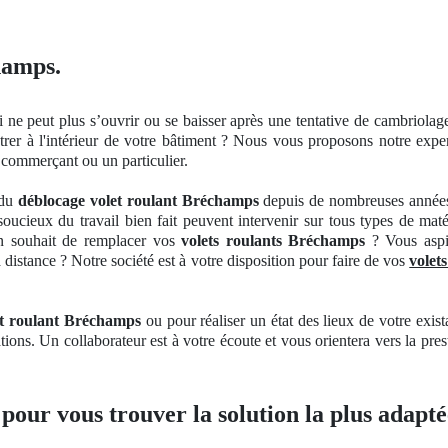
hamps.
 ne peut plus s’ouvrir
ou se
baisser après une tentative de cambriola
trer à
l'int
érieur de votre bâ
timent
? Nous vous proposons notre
exper
commerçant ou un particulier.
 du
déblocage volet roulant Bréchamps
depuis de nombreuses années 
oucieux du travail bien fait peuvent intervenir sur tous types de mat
Un souhait de remplacer vos
volets roulants Bréchamps
? Vous aspi
 distance ? Notre société est à votre disposition pour faire de vos
volet
t roulant Bréchamps
ou pour réaliser
un
état des lieux de votre exis
tions
. Un
collaborateur est à votre écoute et vous orientera vers la pres
 pour vous trouver la solution la plus adapté