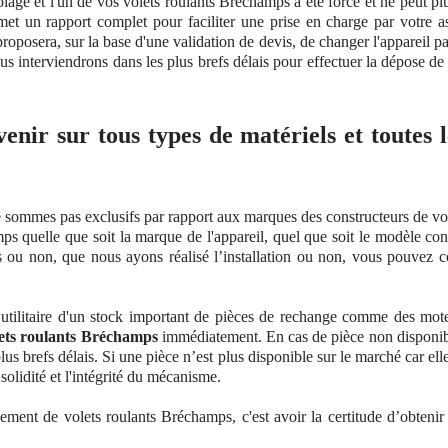
lage et l'un de vos volets roulants Bréchamps a été forcé et ne peut plu
emet un rapport complet pour faciliter une prise en charge par votre 
proposera, sur la base d'une validation
de devis, de
changer l'appareil pa
s interviendrons dans les plus brefs délais pour effectuer la dépose de 
venir sur tous types de matériels et toutes
 sommes pas exclusifs par rapport aux marques des constructeurs de vol
ps quelle que soit la marque de l'appareil, quel que soit le modèle co
és ou non, que nous ayons réalisé l’installation ou non, vous pouvez 
utilitaire d'un stock important
de pi
èces de rechange comme des moteurs
lets roulants Bréchamps
immédiatement. En cas de pièce non disponi
lus brefs délais. Si une pièce n’est plus disponible sur le marché car e
solidit
é et l'intégrité du mécanisme.
nement de volets roulants Bréchamps, c'est avoir la certitude d’obtenir 