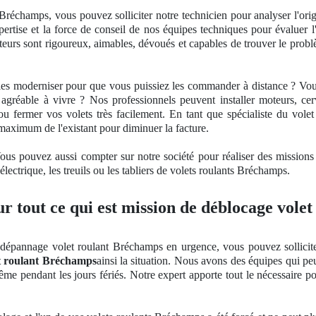
 Bréchamps, vous pouvez solliciter notre technicien pour analyser l'ori
pertise
et la force de conseil
de nos
équipes techniques pour évaluer l'
orateurs sont rigoureux, aimables, dévoués et capables de trouver le prob
 les moderniser pour que vous puissiez les commander à distance ? V
 agré
able
à vivre ? Nos professionnels peuvent installer moteurs, c
 ou fermer vos volets très facilement. En tant
que sp
écialiste du vol
maximum de l'existant pour diminuer la facture.
Vous pouvez aussi compter sur notre société pour réaliser des mission
lectrique, les treuils ou les tabliers de volets roulants Bréchamps.
r tout ce qui est mission de déblocage vole
dépannage volet roulant Bréchamps en urgence, vous pouvez solliciter
t roulant Bréchamps
ainsi la situation. Nous avons des équipes qui peu
me pendant les jours fériés. Notre expert apporte tout le nécessaire po