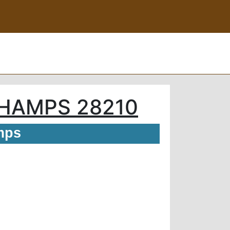
HAMPS 28210
mps