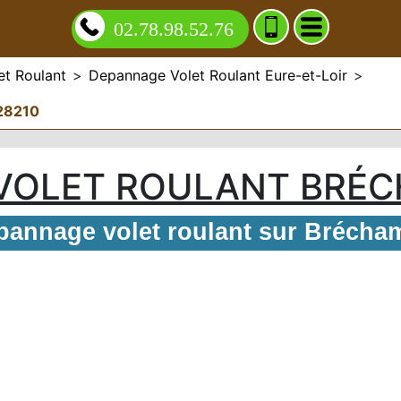
02.78.98.52.76
t Roulant
>
Depannage Volet Roulant Eure-et-Loir
>
28210
VOLET ROULANT BRÉC
pannage volet roulant sur Brécha