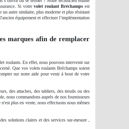
s s’ouvrir ou se fermer ? Notre technicien réalise
assurance. Si votre
volet roulant Bréchamps
est
r un autre similaire, plus moderne et plus résistant
l'ancien équipement et effectuer l’
impl
émentation
 les marques afin de remplacer
et roulants. En effet, nous pouvons intervenir sur
ncerné. Que vos volets roulants Bréchamps soient
compter sur notre aide pour venir à bout de votre
, des attaches, des tabliers, des treuils ou des
ble, nous commandons auprès de nos fournisseurs
lle n'est plus en vente, nous effectuons nous mêmes
des solutions claires et des services sur-mesure ,