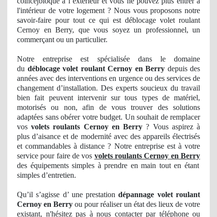
coinc
é∫bloqué à l’extérieur et vous ne pouvez plus entrer à
l'int
érieur de votre logement ? Nous vous proposons notre
savoir-faire pour tout ce qui est déblocage volet roulant
Cernoy en Berry, que vous soyez un professionnel, un
commerçant ou un particulier.
Notre entreprise est spécialisée dans le domaine
du
déblocage volet roulant Cernoy en Berry
depuis des
années avec des interventions en urgence ou des services
de
changement d’installation. Des experts soucieux du travail
bien fait peuvent intervenir sur tous types de matériel,
motorisés ou non, afin de vous trouver des solutions
adaptées sans obérer votre budget. Un souhait de remplacer
vos
volets roulants Cernoy en Berry
? Vous aspirez à
plus d’aisance et de modernité avec des appareils électrisés
et commandables à distance ? Notre entreprise est à votre
service pour faire de vos
volets roulants Cernoy en Berry
des équipements simples à prendre en main tout en étant
simples d’entretien.
Qu’il s’agisse d’ une prestation
dépannage volet roulant
Cernoy en Berry
ou pour réaliser
un
état des lieux de votre
existant, n'hésitez pas à nous
contacter
par téléphone ou