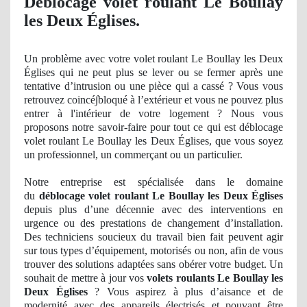
Deblocage volet roulant Le Boullay
les Deux Églises.
Un
problème avec votre volet roulant Le Boullay les Deux
Églises qui ne peut plus se lever
ou se
fermer
après une
tentative d’
intrusion
ou une pièce qui a cassé ? Vous vous
retrouvez
coinc
é∫bloqué à l’extérieur et vous ne pouvez plus
entrer à
l'int
érieur de votre logement ? Nous vous
proposons notre savoir-faire pour tout ce qui est déblocage
volet roulant Le Boullay les Deux Églises, que vous soyez
un professionnel, un commerçant ou un particulier.
Notre entreprise est spécialisée dans le domaine
du
déblocage volet roulant Le Boullay les Deux Églises
depuis plus d’une décennie avec des interventions en
urgence ou des prestations
de
changement d’installation.
Des techniciens soucieux du travail bien fait peuvent agir
sur tous types d’équipement, motorisés ou non, afin de vous
trouver des solutions adaptées sans obérer votre budget. Un
souhait de mettre à jour vos
volets roulants Le Boullay les
Deux Églises
? Vous aspirez à plus d’aisance et de
modernité avec des appareils électrisés et pouvant être